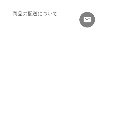
徴やおすすめのポイントなどを説明し
ましょう。
返品・返金ポリシーを入力してくださ
商品の配送について
い。顧客が商品に満足しなかった場合
や、不備があった場合に行う手続きの
手順などを説明しましょう。内容を明
配送地域、料金、所要時間、梱包な
確にすることで顧客からの信頼を獲得
ど、商品の配送に関する情報を入力し
し、安心して商品を購入していただけ
てください。配送情報を明確にするこ
ます。
とで顧客からの信頼を獲得し、安心し
て商品を購入していただけます。
This is the portfolio site of Mio Katsuki, a female illustrator based in
Tokyo. I draw illustrations that add a little color to your life.
©2025 Mio Katsuki