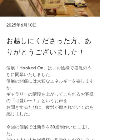
2025年6月10日
お越しにくださった方、あ
りがとうございました！
個展「Hooked On」は、お陰様で盛況のう
ちに閉幕いたしました。
個展の開催には大変なエネルギーを要します
が、
ギャラリーの階段を上がってこられるお客様
の「可愛い〜！」というお声を
お聞きするたびに、疲労が癒されていくのを
感じました。
今回の個展では新作を30点制作いたしまし
た。