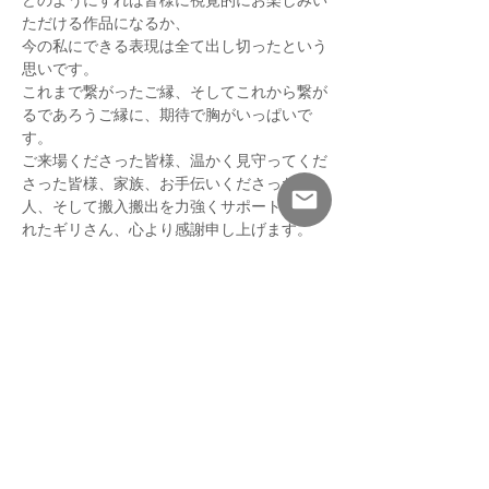
どのようにすれば皆様に視覚的にお楽しみい
ただける作品になるか、
今の私にできる表現は全て出し切ったという
思いです。
これまで繋がったご縁、そしてこれから繋が
るであろうご縁に、期待で胸がいっぱいで
す。
ご来場くださった皆様、温かく見守ってくだ
さった皆様、家族、お手伝いくださった友
人、そして搬入搬出を力強くサポートしてく
れたギリさん、心より感謝申し上げます。
Previous
Next
This is the portfolio site of Mio Katsuki, a female illustrator based in
Tokyo. I draw illustrations that add a little color to your life.
©2025 Mio Katsuki